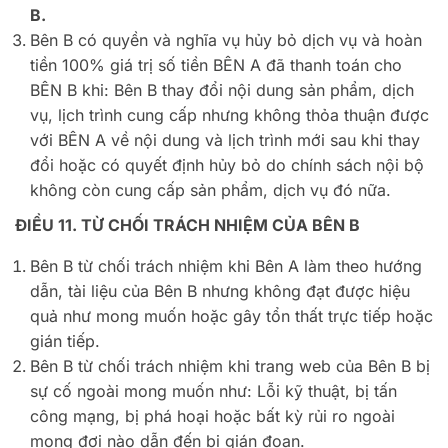
B.
Bên B có quyền và nghĩa vụ hủy bỏ dịch vụ và hoàn
tiền 100% giá trị số tiền BÊN A đã thanh toán cho
BÊN B khi: Bên B thay đổi nội dung sản phẩm, dịch
vụ, lịch trình cung cấp nhưng không thỏa thuận được
với BÊN A về nội dung và lịch trình mới sau khi thay
đổi hoặc có quyết định hủy bỏ do chính sách nội bộ
không còn cung cấp sản phẩm, dịch vụ đó nữa.
ĐIỀU 11. TỪ CHỐI TRÁCH NHIỆM CỦA BÊN B
Bên B từ chối trách nhiệm khi Bên A làm theo hướng
dẫn, tài liệu của Bên B nhưng không đạt được hiệu
quả như mong muốn hoặc gây tổn thất trực tiếp hoặc
gián tiếp.
Bên B từ chối trách nhiệm khi trang web của Bên B bị
sự cố ngoài mong muốn như: Lỗi kỹ thuật, bị tấn
công mạng, bị phá hoại hoặc bất kỳ rủi ro ngoài
mong đợi nào dẫn đến bị gián đoạn.