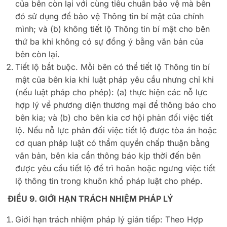
của bên còn lại với cùng tiêu chuẩn bảo vệ mà bên
đó sử dụng để bảo vệ Thông tin bí mật của chính
mình; và (b) không tiết lộ Thông tin bí mật cho bên
thứ ba khi không có sự đồng ý bằng văn bản của
bên còn lại.
Tiết lộ bắt buộc. Mỗi bên có thể tiết lộ Thông tin bí
mật của bên kia khi luật pháp yêu cầu nhưng chỉ khi
(nếu luật pháp cho phép): (a) thực hiện các nỗ lực
hợp lý về phương diện thương mại để thông báo cho
bên kia; và (b) cho bên kia cơ hội phản đối việc tiết
lộ. Nếu nỗ lực phản đối việc tiết lộ được tòa án hoặc
cơ quan pháp luật có thẩm quyền chấp thuận bằng
văn bản, bên kia cần thông báo kịp thời đến bên
được yêu cầu tiết lộ để trì hoãn hoặc ngưng việc tiết
lộ thông tin trong khuôn khổ pháp luật cho phép.
ĐIỀU 9. GIỚI HẠN TRÁCH NHIỆM PHÁP LÝ
Giới hạn trách nhiệm pháp lý gián tiếp: Theo Hợp