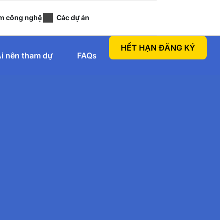
m công nghệ
Các dự án
HẾT HẠN ĐĂNG KÝ
i nên tham dự
FAQs