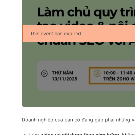
This event has expired
Doanh nghiệp của bạn có đang gặp phải những v
Làm
video và nội dung theo cảm hứng
, không