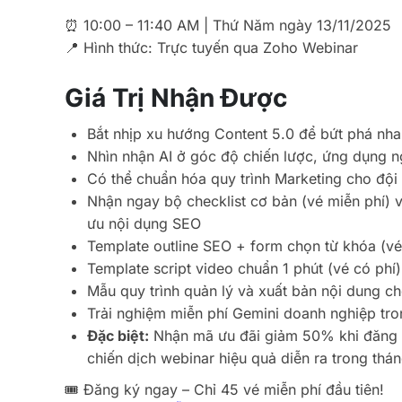
⏰ 10:00 – 11:40 AM | Thứ Năm ngày 13/11/2025
📍 Hình thức: Trực tuyến qua Zoho Webinar
Giá Trị Nhận Được
Bắt nhịp xu hướng Content 5.0 để bứt phá nh
Nhìn nhận AI ở góc độ chiến lược, ứng dụng n
Có thể chuẩn hóa quy trình Marketing cho đội
Nhận ngay bộ checklist cơ bản (vé miễn phí) v
ưu nội dụng SEO
Template outline SEO + form chọn từ khóa (vé
Template script video chuẩn 1 phút (vé có phí)
Mẫu quy trình quản lý và xuất bản nội dung c
Trải nghiệm miễn phí Gemini doanh nghiệp tro
Đặc biệt:
Nhận mã ưu đãi giảm 50% khi đăng 
chiến dịch webinar hiệu quả diễn ra trong thán
🎟️ Đăng ký ngay – Chỉ 45 vé miễn phí đầu tiên!