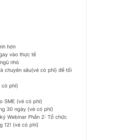
anh hơn
gay vào thực tế
 ngũ nhỏ
à chuyên sâu(vé có phí) để tối
 có phí)
ho SME (vé có phí)
ng 30 ngày (vé có phí)
ký Webinar Phần 2: Tổ chức
g 12! (vé có phí)