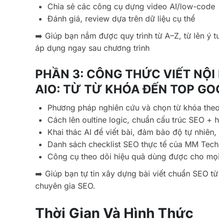
Chia sẻ các công cụ dựng video AI/low-code
Đánh giá, review dựa trên dữ liệu cụ thể
➡️ Giúp bạn nắm được quy trình từ A–Z, từ lên ý 
áp dụng ngay sau chương trình
PHẦN 3: CÔNG THỨC VIẾT NỘI
AIO: TỪ TỪ KHÓA ĐẾN TOP G
Phương pháp nghiên cứu và chọn từ khóa theo
Cách lên oultine logic, chuẩn cấu trúc SEO + 
Khai thác AI để viết bài, đảm bảo độ tự nhiên
Danh sách checklist SEO thực tế của MM Tec
Công cụ theo dõi hiệu quả dùng được cho mọi
➡️ Giúp bạn tự tin xây dựng bài viết chuẩn SEO t
chuyên gia SEO.
Thời Gian Và Hình Thức