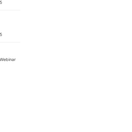
5
5
 Webinar