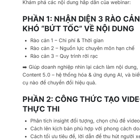
Khám phá các nội dung hấp dẫn của webinar:
PHẦN 1: NHẬN DIỆN 3 RÀO CẢN
KHÓ “BỨT TỐC” VỀ NỘI DUNG
Rào cản 1 – Chi phí & Thời gian
Rào cản 2 – Nguồn lực chuyên môn hạn chế
Rào cản 3 – Quy trình rời rạc
➡️ Giúp doanh nghiệp nhìn lại cách làm nội dung, 
Content 5.0 – hệ thống hóa & ứng dụng AI, và biế
cụ nào để chuyển đổi hiệu quả.
PHẦN 2: CÔNG THỨC TẠO VIDE
THỰC THI
Phân tích insight đối tượng, chọn chủ đề video
Cách lên kịch bản phù hợp với phong cách do
Cách tối ưu tiêu đề, lời dẫn để thu hút người 