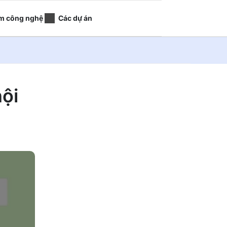
m công nghệ
Các dự án
nội