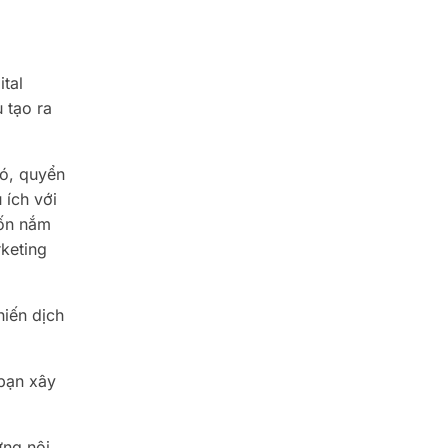
tal
 tạo ra
đó, quyển
 ích với
uốn nắm
rketing
iến dịch
bạn xây
ững nội