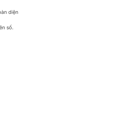
oàn diện
yên số.