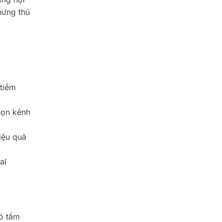
hưng thú
 tiềm
họn kênh
iệu quả
al
có tầm