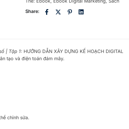
Thẻ:
Ebook
,
Ebook Digital Marketing
,
Sách
Share:
ố | Tập 1:
HƯỚNG DẪN XÂY DỰNG KẾ HOẠCH DIGITAL
hân tạo và điện toán đám mây.
thể chỉnh sửa.