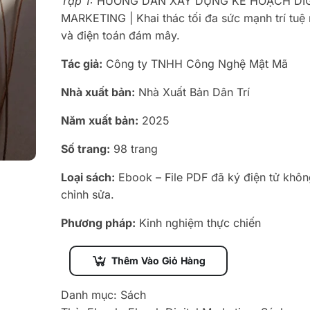
Tập 1:
HƯỚNG DẪN XÂY DỰNG KẾ HOẠCH DIG
MARKETING | Khai thác tối đa sức mạnh trí tuệ
và điện toán đám mây.
Tác giả:
Công ty TNHH Công Nghệ Mật Mã
Nhà xuất bản:
Nhà Xuất Bản Dân Trí
Năm xuất bản:
2025
Số trang:
98 trang
Loại sách:
Ebook – File PDF đã ký điện tử khôn
chỉnh sửa.
Phương pháp:
Kinh nghiệm thực chiến
Thêm Vào Giỏ Hàng
Danh mục:
Sách