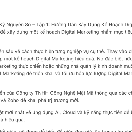
Kỷ Nguyên Số – Tập 1: Hướng Dẫn Xây Dựng Kế Hoạch Digi
để xây dựng một kế hoạch Digital Marketing nhắm mục tiêu
ên sâu về cách thực hiện từng nghiệp vụ cụ thể. Thay vào 
p một kế hoạch Digital Marketing hiệu quả. Nó đặc biệt hữu
arketing thực chiến hoặc những nhà quản lý kinh doanh m
 Marketing để triển khai và tối ưu hóa lực lượng Digital Ma
hiến của Công ty TNHH Công Nghệ Mật Mã thông qua các ch
 và Zoho để khai phá trị trường mới.
 mới nhất về ứng dụng AI, Cloud và kỹ năng thực tiễn để 
và hiệu quả.
ối giản, cô đọng dễ hiểu để giúp độc giả tập trung vào nh