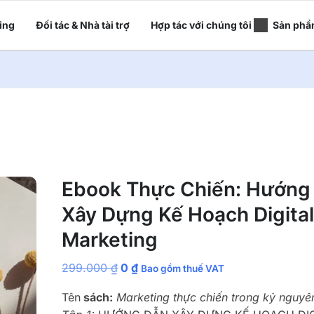
ing
Đối tác & Nhà tài trợ
Hợp tác với chúng tôi
Sản phẩ
Ebook Thực Chiến: Hướng
Xây Dựng Kế Hoạch Digita
Marketing
299.000
₫
0
₫
Bao gồm thuế VAT
Tên
sách:
Marketing thực chiến trong kỷ nguyên