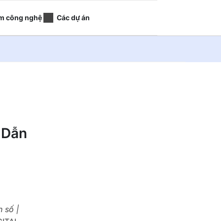
m công nghệ
Các dự án
 Dẫn
l
 số |