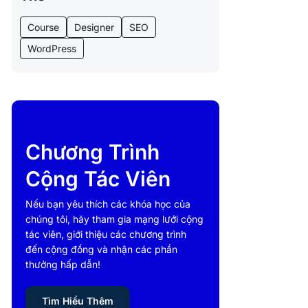
Course
Designer
SEO
WordPress
Chương Trình
Cộng Tác Viên
Nếu bạn yêu thích các khóa học của
chúng tôi, hãy tham gia mạng lưới cộng
tác viên, giới thiệu các chương trình
đến cộng đồng và nhận các phần
thưởng hấp dẫn!
Tìm Hiểu Thêm