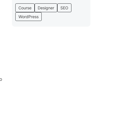
Course
Designer
SEO
WordPress
ho